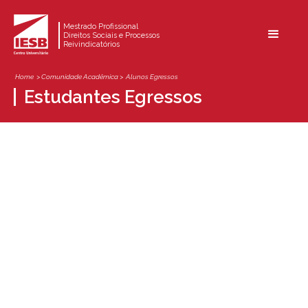
Mestrado Profissional
Direitos Sociais e Processos
Reivindicatórios
Home
> Comunidade Acadêmica >
Alunos Egressos
Estudantes Egressos