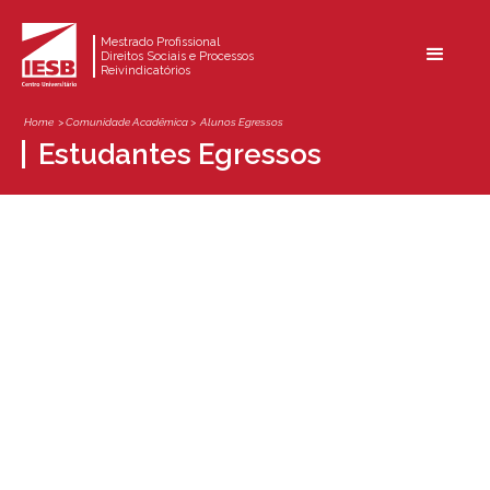
Mestrado Profissional
Direitos Sociais e Processos
Reivindicatórios
Home
> Comunidade Acadêmica >
Alunos Egressos
Estudantes Egressos