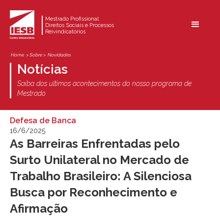
Mestrado Profissional
Direitos Sociais e Processos
Reivindicatórios
Home
> Sobre >
Novidades
Notícias
Saiba dos ultimos acontecimentos do nosso programa de
Mestrado
Defesa de Banca
16/6/2025
As Barreiras Enfrentadas pelo
Surto Unilateral no Mercado de
Trabalho Brasileiro: A Silenciosa
Busca por Reconhecimento e
Afirmação