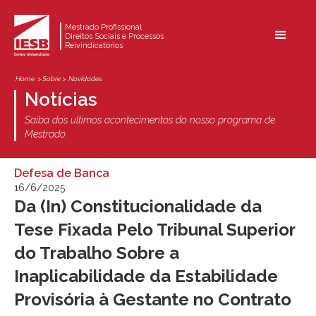
Mestrado Profissional
Direitos Sociais e Processos
Reivindicatórios
Home
> Sobre >
Novidades
Notícias
Saiba dos ultimos acontecimentos do nosso programa de
Mestrado
Defesa de Banca
16/6/2025
Da (In) Constitucionalidade da
Tese Fixada Pelo Tribunal Superior
do Trabalho Sobre a
Inaplicabilidade da Estabilidade
Provisória à Gestante no Contrato