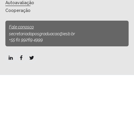
Autoavaliação
Cooperação
Fale conosco
secretariadaposgraduacao@iesb.br
+55 61 99269 4999