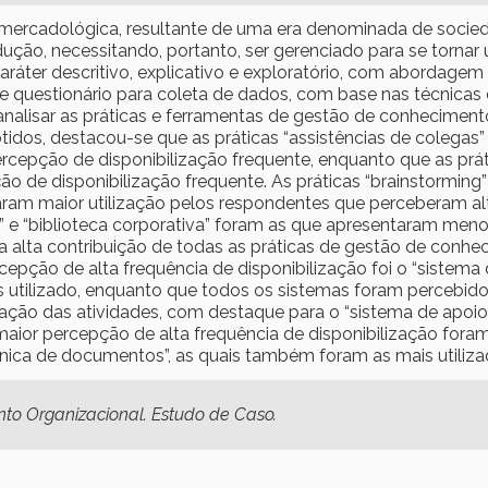
mercadológica, resultante de uma era denominada de socie
odução, necessitando, portanto, ser gerenciado para se tornar
ráter descritivo, explicativo e exploratório, com abordagem m
questionário para coleta de dados, com base nas técnicas d
analisar as práticas e ferramentas de gestão de conhecimen
tidos, destacou-se que as práticas “assistências de colegas
cepção de disponibilização frequente, enquanto que as prá
 de disponibilização frequente. As práticas “brainstorming” 
am maior utilização pelos respondentes que perceberam alta 
 e “biblioteca corporativa” foram as que apresentaram menor
 alta contribuição de todas as práticas de gestão de conhec
epção de alta frequência de disponibilização foi o “sistema
ais utilizado, enquanto que todos os sistemas foram percebi
zação das atividades, com destaque para o “sistema de apoio 
or percepção de alta frequência de disponibilização foram
nica de documentos”, as quais também foram as mais utiliza
o Organizacional. Estudo de Caso.