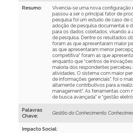
Resumo:
Vivencia-se uma nova configuração 
passou a ser o principal fator de pr
pesquisa foi um estudo de caso de ca
adoção de pesquisa documental e de 
para os dados coletados, visando a 
de pesquisa. Dentre os resultados ob
foram as que apresentaram maior per
as que apresentaram menor percepção
competitiva” foram as que apresentar
enquanto que “centros de inovações”
maioria dos respondentes percebeu a
atividades. O sistema com maior perc
de informações gerenciais”, foi o m
altamente contributivos para a reali
management”. As ferramentas com mai
de busca avançada” e “gestão eletrô
Palavras
Gestão do Conhecimento. Conheciment
Chave:
Impacto Social: