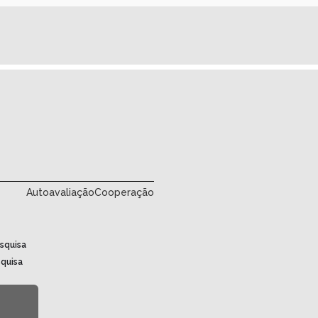
Autoavaliação
Cooperação
squisa
squisa