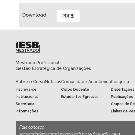
Download:
PDF
Mestrado Profissional
Gestão Estratégica de Organizações
Sobre o Curso
Notícias
Comunidade Acadêmica
Pesquisa
Inscreva-se
Corpo Docente
Dissertações
Institucional
Estudantes Egressos
Publicações
Secretaria
Grupos de Pe
Informações
Linhas de Pe
Fale conosco
secretariadaposgraduacao@iesb.br
+55 61 99269 4999