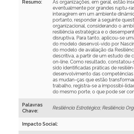
Resumo:
As organizações, em geral, estão ins
eventualmente por grandes ruptu-ra
interagirem em um ambiente dinâmic
portanto, responder à seguinte quest
organizacional, considerando o ambi
resiliência estratégica e o desempe
disruptiva. Para tanto, aplicou-se um
do modelo desenvol-vido por Nasci
do modelo de avaliação da Resiliênci
descritiva, a partir de um estudo de
on-line. Como resultado, constatou-s
sido identificadas práticas de resil
desenvolvimento das competências or
as mudan-ças que estão transformand
trabalho, registra-se a impossibi-l
do mesmo porte, o que pode ser cons
Palavras
Resiliência Estratégica; Resiliência 
Chave:
Impacto Social: