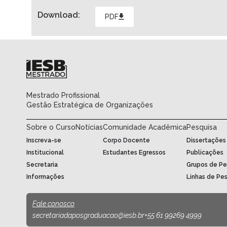
Download:
PDF
Mestrado Profissional
Gestão Estratégica de Organizações
Sobre o Curso
Notícias
Comunidade Acadêmica
Pesquisa
Inscreva-se
Corpo Docente
Dissertações
Institucional
Estudantes Egressos
Publicações
Secretaria
Grupos de Pe
Informações
Linhas de Pe
Fale conosco
secretariadaposgraduacao@iesb.br
+55 61 99269 4999