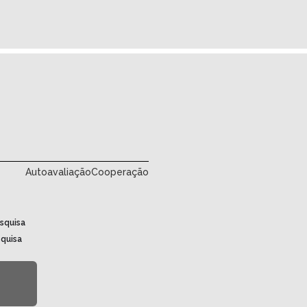
Autoavaliação
Cooperação
squisa
squisa