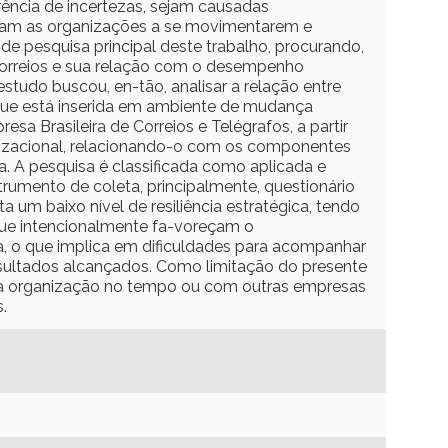
rência de incertezas, sejam causadas
ulam as organizações a se movimentarem e
 pesquisa principal deste trabalho, procurando,
s Correios e sua relação com o desempenho
tudo buscou, en-tão, analisar a relação entre
 que está inserida em ambiente de mudança
esa Brasileira de Correios e Telégrafos, a partir
zacional, relacionando-o com os componentes
a. A pesquisa é classificada como aplicada e
trumento de coleta, principalmente, questionário
 um baixo nível de resiliência estratégica, tendo
s que intencionalmente fa-voreçam o
a, o que implica em dificuldades para acompanhar
esultados alcançados. Como limitação do presente
ia da organização no tempo ou com outras empresas
.