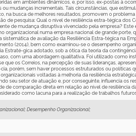
eridas em ambientes dinâmicos, e, por isso, ex-postas à ocor
s ou mudanças incrementais. Tais circunstâncias, que estim
o, na busca de melhores resultados, promovem o problema de
ão de pesquisa: Qual o nível de resiliência estra-tégica do
ente de mudança disruptiva vivenciado pela empresa? Este es
nho organizacional numa empresa nacional de grande porte,
a sistemática de avaliação da Resiliência Estra-tégica na Empr
mento (2014), bem como examinou-se o desempenho organi
a Estraté-gica adotado, sob a ótica da teoria da contingênci
 caso, com uma abordagem qualitativa. Foi utilizado como ins
e que os Correios, na percepção de suas lideranças, apresenta
iên-cia, porém, sem haver processos estruturados ou política
ganizacionais voltadas à melhoria da resiliência estratégic
o seu setor de atuação e, por conseguinte, influencia os r
idade de comparação direta em relação ao nível de resiliênc
iderado como lacuna para a realização de trabalhos futuros
Organizacional; Desempenho Organizacional;