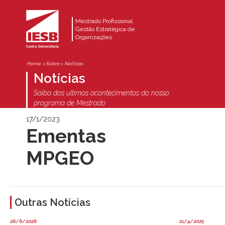
Mestrado Profissional
Gestão Estratégica de
Organizações
Home
> Sobre >
Not'ícias
Notícias
Saiba dos ultimos acontecimentos do nosso
programa de Mestrado
17/1/2023
Ementas
MPGEO
Outras Notícias
26/6/2026
21/4/2025