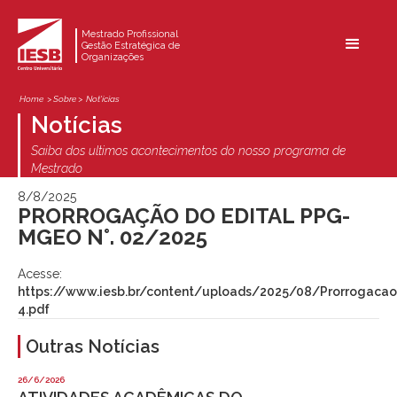
Mestrado Profissional
Gestão Estratégica de
Organizações
Home
> Sobre >
Not'ícias
Notícias
Saiba dos ultimos acontecimentos do nosso programa de
Mestrado
8/8/2025
PRORROGAÇÃO DO EDITAL PPG-
MGEO N°. 02/2025
Acesse:
https://www.iesb.br/content/uploads/2025/08/Prorrogacao
4.pdf
Outras Notícias
26/6/2026