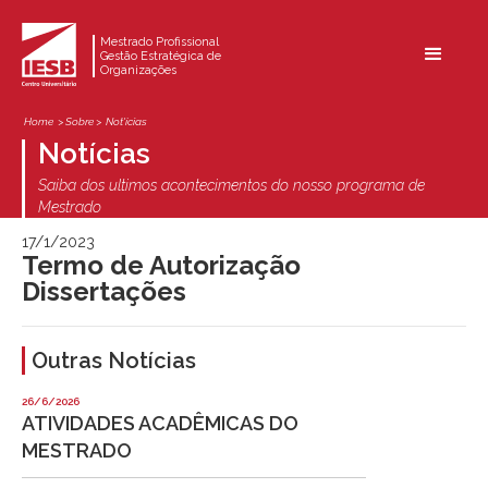
Mestrado Profissional
Gestão Estratégica de
Organizações
Home
> Sobre >
Not'ícias
Notícias
Saiba dos ultimos acontecimentos do nosso programa de
Mestrado
17/1/2023
Termo de Autorização
Dissertações
Outras Notícias
26/6/2026
ATIVIDADES ACADÊMICAS DO
MESTRADO